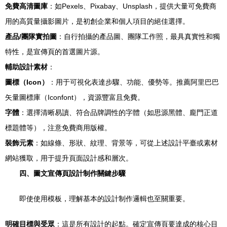
免費高清圖庫
：如Pexels、Pixabay、Unsplash，提供大量可免費商
用的高質量攝影圖片，是初創企業和個人項目的絕佳選擇。
產品/團隊實拍圖
：自行拍攝的產品圖、團隊工作照，最具真實性和獨
特性，是宣傳頁的首選圖片源。
輔助設計素材
：
圖標（Icon）
：用于可視化表達步驟、功能、優勢等。推薦阿里巴巴
矢量圖標庫（Iconfont），資源豐富且免費。
字體
：選擇清晰易讀、符合品牌調性的字體（如思源黑體、龐門正道
標題體等），注意免費商用版權。
裝飾元素
：如線條、形狀、紋理、背景等，可從上述設計平臺或素材
網站獲取，用于提升頁面設計感和層次。
四、圖文宣傳頁設計制作關鍵步驟
即使使用模板，理解基本的設計制作邏輯也至關重要。
明確目標與受眾
：這是所有設計的起點。確定宣傳頁要達成的核心目