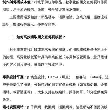
制作與傳播成本低
：相較于傳統印刷品，數字化的圖文宣傳頁制作周
期短，易于通過微信、微博、郵件等渠道廣泛傳播。
主要應用場景包括：新品發布、活動邀請、企業介紹、服務流程
說明、數據報告展示、優惠促銷等。
二、如何高效獲取圖文宣傳頁模板？
對于非專業設計師或追求效率的團隊，使用現成模板是快速上手
的捷徑。高質量模板通常具備專業的版式布局和視覺風格，您只需替
換內容和圖片即可。推薦以下獲取途徑：
專業設計平臺
：如稿定設計、Canva（可畫）、創客貼、Fotor等。這
些平臺提供了海量、分類精細的圖文宣傳頁模板（如電商促銷、企業
招聘、教育講座等），大多支持在線編輯，操作簡單，部分提供免費
版本。
素材資源網站
：如千庫網、我圖網、攝圖網等。這些網站不僅提供模