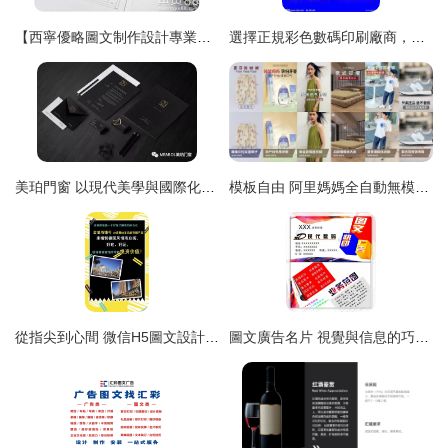
【西寧優略圖文制作設計專業的圖紙復印推薦_湟中cad輸出】-
選擇正規彩色數碼印刷廠商，濟南歷城區海源圖文讓每一個細節都生動呈現
美珀門窗 以現代美學與國際化設計，重塑門窗體驗新境界
模板自由 阿里媽媽全自動無模板圖文創意生成，革新設計制作時代
從指尖到心間 微信H5圖文設計的創意之道與設計實戰指南
圖文廣告名片 視覺與信息的巧妙融合