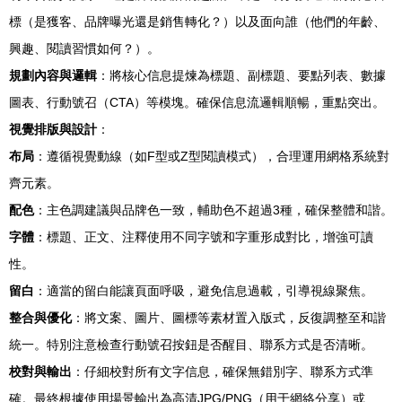
標（是獲客、品牌曝光還是銷售轉化？）以及面向誰（他們的年齡、
興趣、閱讀習慣如何？）。
規劃內容與邏輯
：將核心信息提煉為標題、副標題、要點列表、數據
圖表、行動號召（CTA）等模塊。確保信息流邏輯順暢，重點突出。
視覺排版與設計
：
布局
：遵循視覺動線（如F型或Z型閱讀模式），合理運用網格系統對
齊元素。
配色
：主色調建議與品牌色一致，輔助色不超過3種，確保整體和諧。
字體
：標題、正文、注釋使用不同字號和字重形成對比，增強可讀
性。
留白
：適當的留白能讓頁面呼吸，避免信息過載，引導視線聚焦。
整合與優化
：將文案、圖片、圖標等素材置入版式，反復調整至和諧
統一。特別注意檢查行動號召按鈕是否醒目、聯系方式是否清晰。
校對與輸出
：仔細校對所有文字信息，確保無錯別字、聯系方式準
確。最終根據使用場景輸出為高清JPG/PNG（用于網絡分享）或