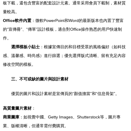
板下載，還包含豐富的配套設計元素。通常采用會員下載制，素材質
量較高。
Office軟件內置
：微軟PowerPoint和Word的最新版本也內置了豐富
的“宣傳冊”、“傳單”設計模板，適合對Office操作熟悉的用戶快速制
作。
選擇模板小貼士
：根據宣傳目的和目標受眾的風格偏好（如科技
感、溫馨感、時尚感）進行篩選；優先選擇版式清晰、留有充足內容
修改空間的模板。
三、不可或缺的圖片與設計素材
優質的圖片和設計素材是宣傳頁的“顏值擔當”和“信息骨架”。
高質量圖片素材
：
商業圖庫
：如視覺中國、Getty Images、Shutterstock等，圖片專
業、版權清晰，但通常需付費購買。