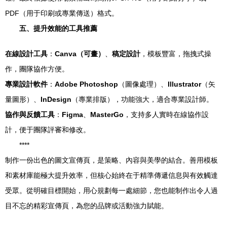
PDF（用于印刷或專業傳送）格式。
五、提升效能的工具推薦
在線設計工具
：
Canva（可畫）
、
稿定設計
，模板豐富，拖拽式操
作，團隊協作方便。
專業設計軟件
：
Adobe Photoshop
（圖像處理）、
Illustrator
（矢
量圖形）、
InDesign
（專業排版），功能強大，適合專業設計師。
協作與反饋工具
：
Figma
、
MasterGo
，支持多人實時在線協作設
計，便于團隊評審和修改。
****
制作一份出色的圖文宣傳頁，是策略、內容與美學的結合。善用模板
和素材庫能極大提升效率，但核心始終在于精準傳遞信息與有效觸達
受眾。從明確目標開始，用心規劃每一處細節，您也能制作出令人過
目不忘的精彩宣傳頁，為您的品牌或活動強力賦能。