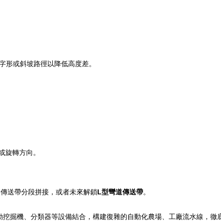
”字形或斜坡路徑以降低高度差。
或旋轉方向。
個傳送帶分段拼接，或者未來解鎖
L型彎道傳送帶
。
動挖掘機、分類器等設備結合，構建復雜的自動化農場、工廠流水線，徹