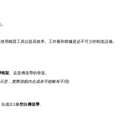
心。
。
薦使用鐵質工具以提高效率。工作臺和熔爐是必不可少的制造設備。
帶框架
。這是傳送帶的骨架。
為示意，實際游戲內合成表可能略有不同)
，合成出1條
空白傳送帶
。