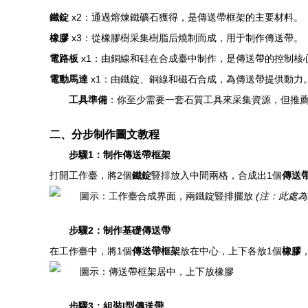
鐵錠
x2：通過熔煉鐵礦石獲得，是傳送帶框架的主要材料。
橡膠
x3：從橡膠樹采集樹脂后燒制而成，用于制作傳送帶。
電路板
x1：由銅線和硅在合成臺中制作，是傳送帶的控制核
電動馬達
x1：由鐵錠、銅線和磁石合成，為傳送帶提供動力
工具準備
：你至少需要一套石質工具來采集資源，但推
二、分步制作圖文教程
步驟1：制作傳送帶框架
打開工作臺，將2個
鐵錠
豎排放入中間兩格，合成出1個
傳送
(注：此處
步驟2：制作基礎傳送帶
在工作臺中，將1個
傳送帶框架
放在中心，上下各放1個
橡膠
步驟3：組裝I型傳送帶