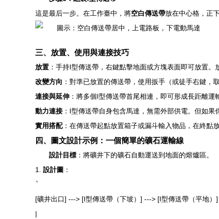
這是最后一步。在工作臺中，將
空白傳送帶
放在中心格，正
三、放置、使用與連接技巧
放置
：手持I型傳送帶，右鍵點擊地面或方塊表面即可放置。
改變方向
：對準已放置的傳送帶，使用扳手（或徒手右鍵，
連接與延伸
：將多個I型傳送帶首尾相連，即可形成長距離運
動力連接
：I型傳送帶自身包含馬達，無需外部供電。但如果
實用搭配
：在傳送帶起點放置箱子或漏斗輸入物品，在終點
四、圖文設計示例：一個簡單的礦石運輸線
設計目標
：將礦井下的礦石自動運送到地面的熔爐區。
1.
設計圖
：
`
[礦井出口] ---> [I型傳送帶（下坡）] ---> [I型傳送帶（平地）]
|