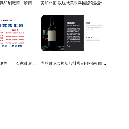
選擇正規彩色數碼印刷廠商，濟南歷城區海源圖文讓每一個細節都生動呈現
美珀門窗 以現代美學與國際化設計，重塑門窗體驗新境界
創意廣告，首選匯彩——石家莊廣告設計制作專家
產品展示頁模板設計與制作指南 圖文結合的視覺傳達藝術