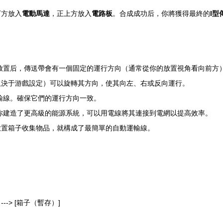
下方放入
電動馬達
，正上方放入
電路板
。合成成功后，你將獲得最終的
I型
放置后，傳送帶會有一個固定的運行方向（通常從你的放置視角看向前方
取決于游戲設定）可以旋轉其方向，使其向左、右或反向運行。
輸線。確保它們的運行方向一致。
你建造了更高級的能源系統，可以用電線將其連接到電網以提高效率。
放置箱子收集物品，就構成了最簡單的自動運輸線。
 ---> [箱子（暫存）]