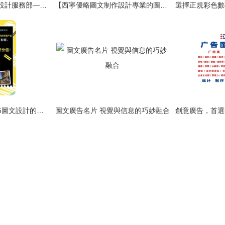
天寧區紅梅合輝圖文設計服務部——專業圖文設計制作展示
【西寧優略圖文制作設計專業的圖紙復印推薦_湟中cad輸出】-
從指尖到心間 微信H5圖文設計的創意之道與設計實戰指南
圖文廣告名片 視覺與信息的巧妙融合