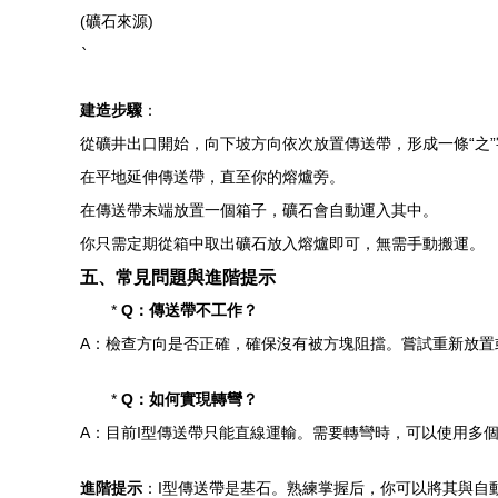
(礦石來源)
`
建造步驟
：
從礦井出口開始，向下坡方向依次放置傳送帶，形成一條“之
在平地延伸傳送帶，直至你的熔爐旁。
在傳送帶末端放置一個箱子，礦石會自動運入其中。
你只需定期從箱中取出礦石放入熔爐即可，無需手動搬運。
五、常見問題與進階提示
*
Q：傳送帶不工作？
A：檢查方向是否正確，確保沒有被方塊阻擋。嘗試重新放置
*
Q：如何實現轉彎？
A：目前I型傳送帶只能直線運輸。需要轉彎時，可以使用多
進階提示
：I型傳送帶是基石。熟練掌握后，你可以將其與自